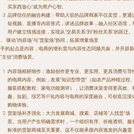
买东西放心”成为用户心智。
品牌信任的融合构建
：帮助入驻的品牌商家不仅卖货，更通
短视频、直播等内容形式，讲述品牌故事，融入社区语境，
用户建立情感连接，实现从“交易关系”到“粉丝关系”的跃迁。
、 驱动“内容场”与“货架场”协同，拓展增量场景
快手的起点是内容，电商的增长需与内容生态同频共振，并开辟
“主动”消费场景。
内容场精耕细作
：激励创作更专业、更实用、更具消费引导
的电商内容。例如，发展“知识型带货”（如农产品种植过程
服装搭配教程、家电功能测评），让消费决策变得更高效、
趣。短剧、综艺等IP化内容与电商的深度融合，可创造沉浸
购物体验。
货架场补齐强化
：大力发展商城、搜索、店铺等“人找货”场
景。当用户产生明确需求时，一个组织有序、价格透明、服
标准的货架商城至关重要。这不仅能承接内容激发的兴趣需