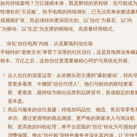
擎如何持续轰鸣？万亿规模本身，既是辉煌的里程碑，也可能成
惯性增长的“天花板”。快手电商的持续增长，已无法简单依赖流量
或规模扩张，而必须转向更深层次的、以“信任”为基石、以“内
”为驱动、以“生态”为支撑的精细化、高质量经营模式。
、 深化“信任电商”内核，从流量场到信任场
快手独特的“老铁文化”孕育了深厚的社区信任，这是其电商业务崛
的根本。万亿之后，这份信任更需要被精心呵护与系统化升级。
达人信任的深度运营
：从依赖头部主播的“爆款驱动”，转向
育更多垂类、中腰部“信任代理人”。他们与粉丝的联结更紧
密、更垂直，能持续为细分品类和品牌背书，形成稳定的复
基本盘。
商品与服务的信任基建
：持续加码品控、物流、售后等零售
本功。通过更透明的商品溯源、更严格的商家准入与淘汰机
制、更高效的纠纷处理，将平台层面的“信任”转化为可感知
消费保障。推出“信任购”等特色服务并深化其内涵，让“在快