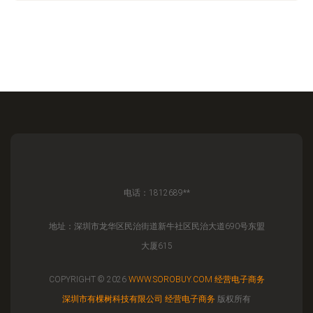
电话：1812689**
地址：深圳市龙华区民治街道新牛社区民治大道690号东盟
大厦615
COPYRIGHT © 2026
WWW.SOROBUY.COM
经营电子商务
深圳市有棵树科技有限公司
经营电子商务
版权所有