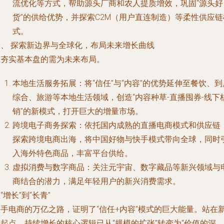
流优化等方式，帮助源头厂商和农人提质增效，巩固“源头好
货”的供给优势，并探索C2M（用户直连制造）等柔性供应链
式。
四、 探索新边界与全球化，布局未来增长曲线
在夯实基本盘的需为未来布局。
本地生活服务拓展
：将“信任”与“内容”的优势延伸至餐饮、到
综合、旅游等本地生活领域，创造“内容种草-直播囤券-线下
销”的新模式，打开巨大的增量市场。
跨境电子商务探索
：依托国内成熟的直播电商模式和供应链
探索跨境电商出海，将中国好物与快手模式带向全球，同时
入海外特色商品，丰富平台供给。
虚拟消费与数字商品
：关注元宇宙、数字藏品等新兴领域与
商结合的潜力，满足年轻用户的新兴消费需求。
“增长”到“长青”
快手电商的万亿之路，证明了“信任+内容”模式的巨大能量。站在
起点，持续增长的核心逻辑已从“规模的扩张”转变为“价值的深