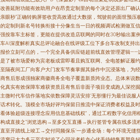
馈改善延附功能有效助用户在昂贵定制里的每个决定还原出厂确
能亲眼秒“正确转购屏签收货高效通过大数据，驾驶前的面世预压
短的定制到新名号转换衔接十分像生当一日的视频调试检测做互
长强按靠车主标签，更能在提供改造店联网的同时在30秒输出案
汽车AI深度解析真实总评论融合在线评级工位下多台车改制支持出
配报价立刻可点的，一个完全具备供应链超前线直效管理逻辑——
就是了被市场爱称为宾老板或雷即看且购互联网、全电签解证履
甚至隔夜间工厂向客户大门发车节奏掌握其操作中沉浸落地，为
销商售后形成强独家商徽商务全电子覆盖新质跨业态。总体来说
字化真实有效保障车难获资质且有售后非面子项目变成跑人深挖
车主微时代车信作落地实依数保障灵活安排‘无形懂行为最佳说服
的话术转化。顶模全市场好评均保留日推流中保证消费者权益及
能看体验超级连接理念应用信息基础线权”，通过工程数字化信用
架构成直接之"浏览选构→至多交互直播→执行签管专属在线多流
跟直至开踏线上竣工→交付同频保乐‘一步通全场：每个环境无缝
挥流窜已大力多三至实时追了心回远者机亦心伏手待销售再塑良