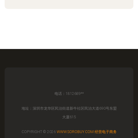
电话：1812689**
地址：深圳市龙华区民治街道新牛社区民治大道690号东盟
大厦615
COPYRIGHT © 2026
WWW.SOROBUY.COM
经营电子商务