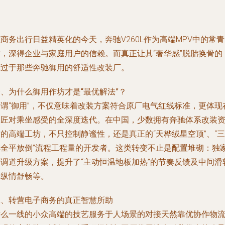
商务出行日益精英化的今天，奔驰V260L作为高端MPV中的常青
树，深得企业与家庭用户的信赖。而真正让其“奢华感”脱胎换骨的
莫过于那些奔驰御用的舒适性改装厂。
、为什么御用作坊才是“最优解法”？
所谓“御用”，不仅意味着改装方案符合原厂电气红线标准，更体现
工匠对乘坐感受的全深度迭代。在中国，少数拥有奔驰体系改装
的高端工坊，不只控制静谧性，还是真正的“天桦绒星空顶”、“三
排全平放倒”流程工程量的开发者。这类转变不止是配置堆砌：独
空调道升级方案，提升了“主动恒温地板加热”的节奏反馈及中间滑
的纵情舒畅等。
二、转营电子商务的真正智慧所助
这么一线的小众高端的技艺服务于人场景的对接天然靠优协作物