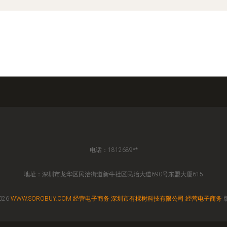
电话：1812689**
地址：深圳市龙华区民治街道新牛社区民治大道690号东盟大厦615
026
WWW.SOROBUY.COM
经营电子商务
深圳市有棵树科技有限公司
经营电子商务